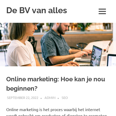
Skip
De BV van alles
to
MENU
content
Online marketing: Hoe kan je nou
beginnen?
SEPTEMBER 22, 2022
ADMIN
SEO
Online marketing is het proces waarbij het internet
wordt gebruikt om producten of diensten te promoten