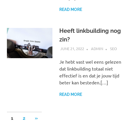
READ MORE
Heeft linkbuilding nog
zin?
JUNE 21, 2022
ADMIN
SEO
Je hebt vast wel eens gelezen
dat linkbuilding totaal niet
effectief is en dat je jouw tijd
beter kan besteden.[…]
READ MORE
Posts
NEXT
1
2
»
POSTS