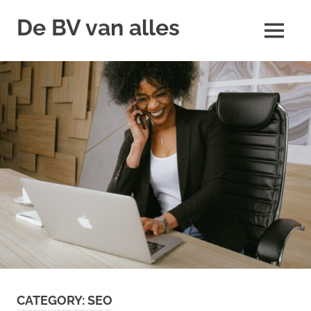
Skip
De BV van alles
to
MENU
content
CATEGORY:
SEO