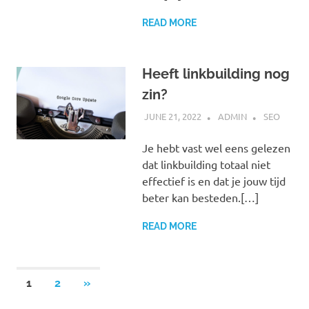
READ MORE
Heeft linkbuilding nog
zin?
JUNE 21, 2022
ADMIN
SEO
Je hebt vast wel eens gelezen
dat linkbuilding totaal niet
effectief is en dat je jouw tijd
beter kan besteden.[…]
READ MORE
Posts
NEXT
1
2
»
POSTS