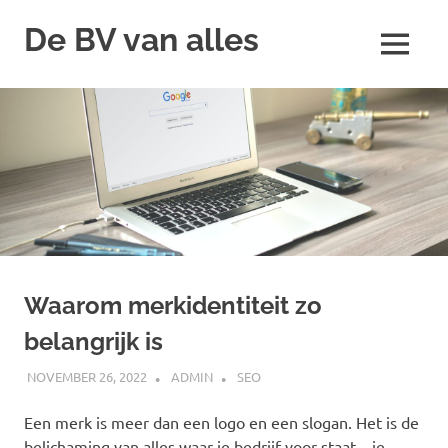
Skip
De BV van alles
to
MENU
content
Waarom merkidentiteit zo
belangrijk is
NOVEMBER 26, 2022
ADMIN
SEO
Een merk is meer dan een logo en een slogan. Het is de
belichaming van alles waar je bedrijf voor staat – je